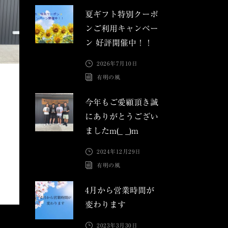
夏ギフト特別クーポ
ンご利用キャンペー
ン 好評開催中！！
2026年7月10日
有明の風
今年もご愛顧頂き誠
にありがとうござい
ましたm(_ _)m
2024年12月29日
有明の風
4月から営業時間が
変わります
2023年3月30日