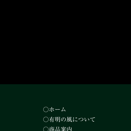
○ホーム
○有明の風について
○商品案内