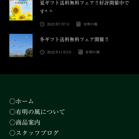
夏ギフト送料無料フェア‼︎好評開催中で
す^ ^
2023年7月7日
有明の風
冬ギフト送料無料フェア開催‼︎
2022年11月5日
有明の風
○ホーム
○有明の風について
○商品案内
○スタッフブログ