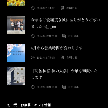
2026年7月10日
有明の風
今年もご愛顧頂き誠にありがとうござい
ましたm(_ _)m
2024年12月29日
有明の風
4月から営業時間が変わります
2023年3月30日
有明の風
『明治神宮 秋の大祭』今年も奉献いた
します
2022年10月13日
有明の風
お中元・お歳暮・ギフト情報